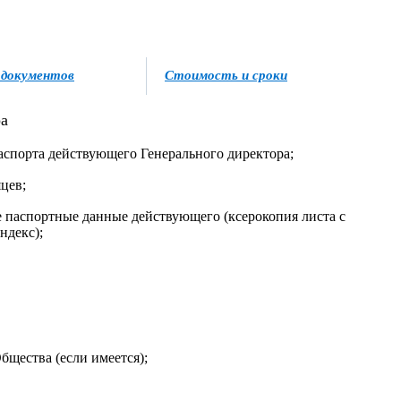
 документов
Стоимость и сроки
ра
аспорта действующего Генерального директора;
цев;
 паспортные данные действующего (ксерокопия листа с
ндекс);
щества (если имеется);