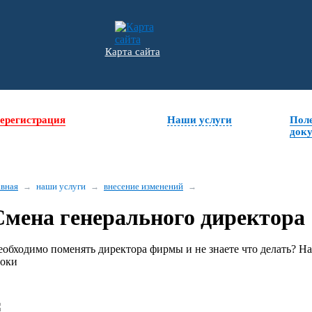
Карта сайта
ерегистрация
Наши услуги
Пол
док
авная
наши услуги
внесение изменений
→
→
→
Смена генерального директора
еобходимо поменять директора фирмы и не знаете что делать? Н
роки