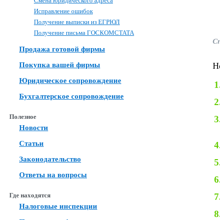
Смена юридического адреса
Исправление ошибок
Получение выписки из ЕГРЮЛ
Получение письма ГОСКОМСТАТА
С
Продажа готовой фирмы
Покупка вашей фирмы
Н
Юридическое сопровождение
1
Бухгалтерское сопровождение
2
Полезное
3
Новости
Статьи
4
Законодательство
5
Ответы на вопросы
6
Где находятся
7
Налоговые инспекции
8