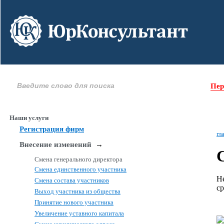
Пер
Наши услуги
Регистрация фирм
гл
Внесение изменений
→
Смена генерального директора
Смена единственного участника
Н
Смена состава участников
с
Выход участника из общества
Принятие нового участника
Увеличение уставного капитала