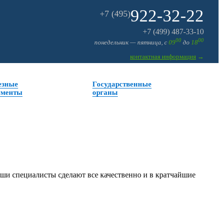
922-32-22
+7 (495)
+7 (499) 487-33-10
00
00
понедельник — пятница, с
09
до
18
контактная информация
→
езные
Государственные
ументы
органы
аши специалисты сделают все качественно и в кратчайшие