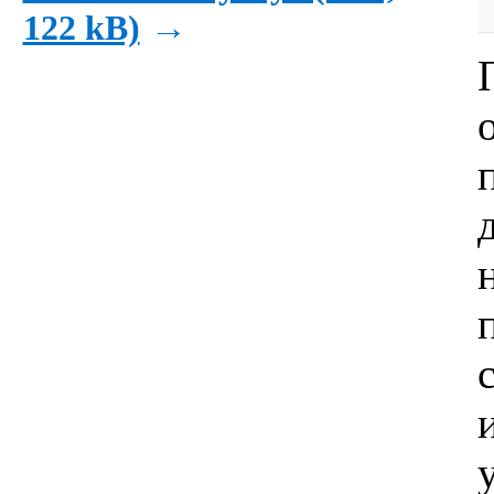
→
122 kB)