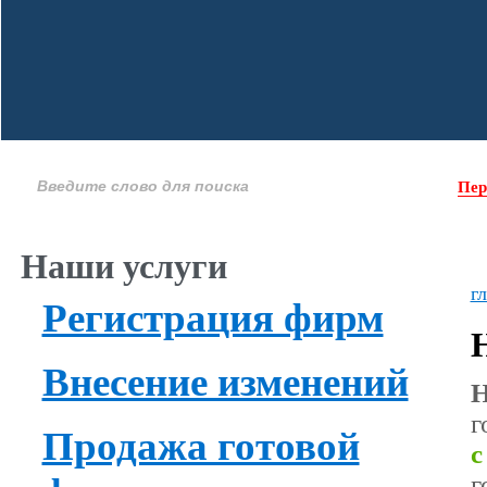
Пер
Наши услуги
г
Регистрация фирм
Внесение изменений
Н
г
Продажа готовой
с
г