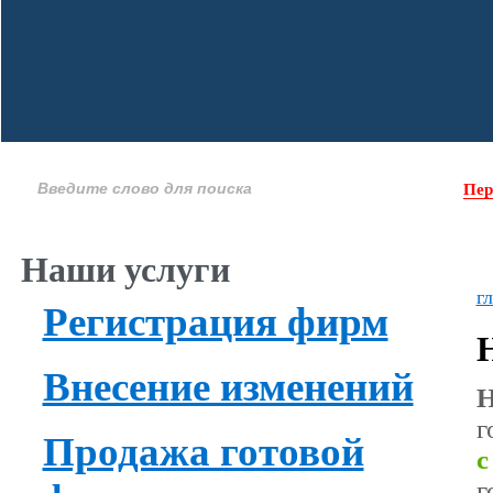
Пер
Наши услуги
г
Регистрация фирм
Внесение изменений
Н
г
Продажа готовой
с
г