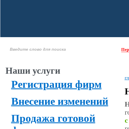
Пер
Наши услуги
г
Регистрация фирм
Внесение изменений
Н
г
Продажа готовой
с
г